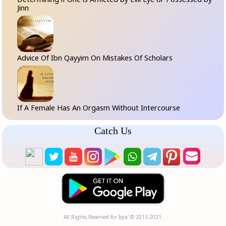
Jinn
Advice Of Ibn Qayyim On Mistakes Of Scholars
If A Female Has An Orgasm Without Intercourse
Catch Us
All Rights Reserved for Iqra' © 2013-2021.