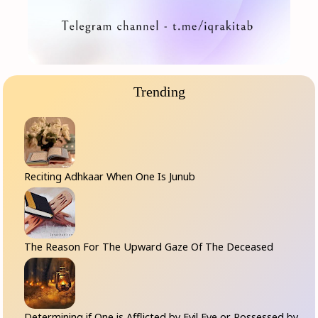
Trending
Reciting Adhkaar When One Is Junub
The Reason For The Upward Gaze Of The Deceased
Determining if One is Afflicted by Evil Eye or Possessed by